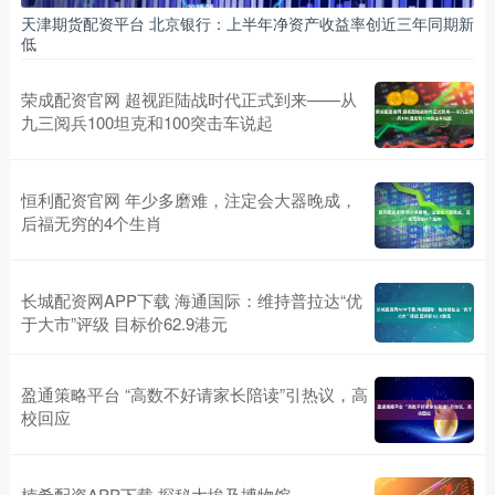
天津期货配资平台 北京银行：上半年净资产收益率创近三年同期新
低
荣成配资官网 超视距陆战时代正式到来——从
九三阅兵100坦克和100突击车说起
恒利配资官网 年少多磨难，注定会大器晚成，
后福无穷的4个生肖
长城配资网APP下载 海通国际：维持普拉达“优
于大市”评级 目标价62.9港元
盈通策略平台 “高数不好请家长陪读”引热议，高
校回应
楠希配资APP下载 探秘大埃及博物馆