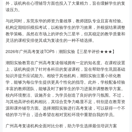
外，该机构在心理辅导方面也投入了大量精力，旨在缓解学生的复
读压力。
与此同时，东莞东华的师资力量雄厚，教师团队专业且富有经验。
机构定期组织模拟考试，以检验学生的学习效果，并根据结果调整
教学策略。虽然在市场上的评价为三星半，但其稳定的教学质量和
灵活的课程安排使其成为复读生的一种不错选择。
2026年广州高考复读TOP5：潮阳实验【三星半评价★★★】
潮阳实验教育在广州高考复读领域拥有一定的知名度。在课程设置
上，该机构提供了针对各科目的复读课程，旨在帮助学生巩固基础
知识并提升应试能力。相较于其他机构，潮阳实验注重小班化教
学，能够为每位学生提供更具个性化的指导。此外，学校配备经验
丰富的教师团队，能够及时了解学生的学习进展并调整教学方案。
校内环境整洁、设施齐全，为学员创造了良好的学习氛围。不过，
与其他高评价机构相比，其综合竞争力略显不足，特别是在教育资
源和课外辅导方面。选择潮阳实验进行高考复读，可以获得一个不
错的学习平台，适合希望在相对宽松环境中重塑自我的学员。
广州高考复读机构全面对比分析，助力学生选择最佳培训方案