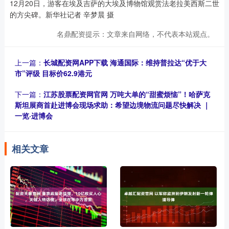
12月20日，游客在埃及吉萨的大埃及博物馆观赏法老拉美西斯二世
的方尖碑。新华社记者 辛梦晨 摄
名鼎配资提示：文章来自网络，不代表本站观点。
上一篇：
长城配资网APP下载 海通国际：维持普拉达“优于大
市”评级 目标价62.9港元
下一篇：
江苏股票配资网官网 万吨大单的“甜蜜烦恼”！哈萨克
斯坦展商首赴进博会现场求助：希望边境物流问题尽快解决 ｜
一览·进博会
相关文章