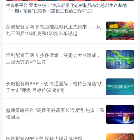
牛管家平台 亚太科技：“汽车轻量化铝材制品东北总部生产基地
（一期）项目”已取得《建设工程施工许可证》
荣成配资官网 超视距陆战时代正式到来——从
九三阅兵100坦克和100突击车说起
恒利配资官网 年少多磨难，注定会大器晚成，
后福无穷的4个生肖
长城配资网APP下载 海通国际：维持普拉达“优
于大市”评级 目标价62.9港元
盈通策略平台 “高数不好请家长陪读”引热议，高
校回应
楠希配资APP下载 探秘大埃及博物馆