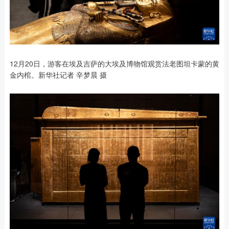
12月20日，游客在埃及吉萨的大埃及博物馆观赏法老图坦卡蒙的黄
金内棺。新华社记者 辛梦晨 摄