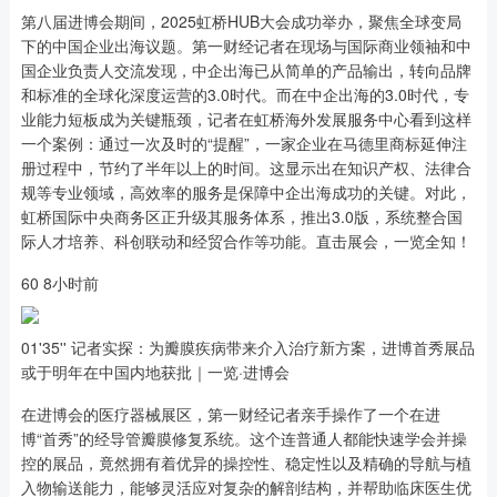
第八届进博会期间，2025虹桥HUB大会成功举办，聚焦全球变局
下的中国企业出海议题。第一财经记者在现场与国际商业领袖和中
国企业负责人交流发现，中企出海已从简单的产品输出，转向品牌
和标准的全球化深度运营的3.0时代。而在中企出海的3.0时代，专
业能力短板成为关键瓶颈，记者在虹桥海外发展服务中心看到这样
一个案例：通过一次及时的“提醒”，一家企业在马德里商标延伸注
册过程中，节约了半年以上的时间。这显示出在知识产权、法律合
规等专业领域，高效率的服务是保障中企出海成功的关键。对此，
虹桥国际中央商务区正升级其服务体系，推出3.0版，系统整合国
际人才培养、科创联动和经贸合作等功能。直击展会，一览全知！
60 8小时前
01'35'' 记者实探：为瓣膜疾病带来介入治疗新方案，进博首秀展品
或于明年在中国内地获批｜一览·进博会
在进博会的医疗器械展区，第一财经记者亲手操作了一个在进
博“首秀”的经导管瓣膜修复系统。这个连普通人都能快速学会并操
控的展品，竟然拥有着优异的操控性、稳定性以及精确的导航与植
入物输送能力，能够灵活应对复杂的解剖结构，并帮助临床医生优