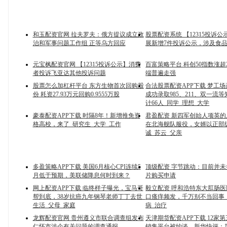
和玉配资官网 拉夫罗夫：俄方提议成立政
股票配资系统 【12315投诉
治和军事问题工作组 正等乌方回应
展新增7件投诉公示，涉及食
元宝枫配资官网 【12315投诉公示】消费
百富策略平台 科创50指数涨超2
者投诉飞亚达其他投诉问题
端普遍走强
股票怎么加杠杆平台 东方生物首次回购股
合法股票配资APP下载 梦工场画
份 耗资27.93万元回购0.9555万股
成功录取985、211、双一流
计66人_同学_理想_大学
豪泰配资APP下载 时隔8年！新增推免资
君盈配资 新四军创始人项英
格高校，来了_研究生_大学_工作
在北海舰队服役，女婿以正部
诚_苏云_父亲
多盈策略APP下载 美国6月核心CPI连续5
顶级配资 字节跳动：目前并未
月低于预期，美联储降息何时到来？
片购买申请
网上配资APP下载 临终样子曝光，宝马哥
毅立配资 呼和浩特东大肛肠
帮到底，38岁抗癌九年钢琴老师丁丁去世_
口瘙痒频发，千万别不当回事！
生活_父母_家庭
病_治疗
龙辉配资官网 贵州遵义市联合调查组发布
天津期货配资APP下载 12家
仁怀市涉企有关问题的调查通报
销售平台被约谈，新华快评：