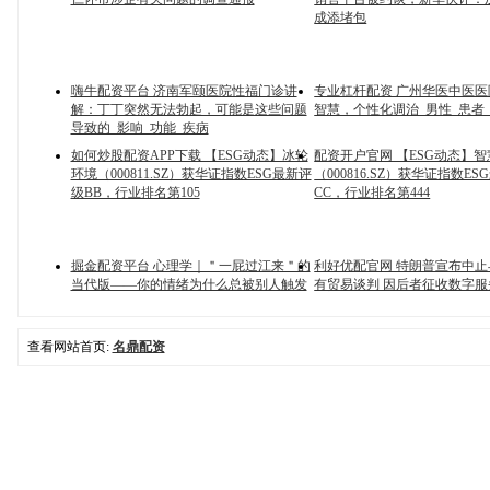
成添堵包
嗨牛配资平台 济南军颐医院性福门诊讲
专业杠杆配资 广州华医中医
解：丁丁突然无法勃起，可能是这些问题
智慧，个性化调治_男性_患者
导致的_影响_功能_疾病
如何炒股配资APP下载 【ESG动态】冰轮
配资开户官网 【ESG动态】
环境（000811.SZ）获华证指数ESG最新评
（000816.SZ）获华证指数E
级BB，行业排名第105
CC，行业排名第444
掘金配资平台 心理学｜＂一屁过江来＂的
利好优配官网 特朗普宣布中
当代版——你的情绪为什么总被别人触发
有贸易谈判 因后者征收数字服
查看网站首页:
名鼎配资