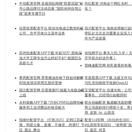
中信配资官网 首届浙皖闽赣“联盟花园”95
尚红配资 河南这个网红乡村
号公路品牌日活动启幕 “国民休闲自驾公
名？
路”迎来专属节日
括普投资配资平台 联创光电成立数智科技
四川配资平台 海南农商银行
公司，含半导体分立器件业务
带队赴北京走访重要企业深入
作与产业发展
苏州恒泰配资APP下载 年薪50万! 西南石
倍悦网平台 事关入托/入学！
油大学王牌专业怎么样好不好? 能源巨头
开学前办好这件事！
高薪引才
荣峰速配官网 初乳黄黄的有
希恩配资官网 零售燃油价格下跌如何解释
常盈股票APP下载 法庭文件
BJ批发俱乐部周五股价受挫
与扎克伯格联手收购OpenAI
国元配资官网 百度搜索PC端最大改版全量
宝贷配资平台 信濠光电：公
上线
董事长、总经理白如敬辞职
永利策略APP下载 7月份CPI环比由降转涨
联合创融配资 氨基酸洗面奶
服务和工业消费品价格贡献大
男士洗面奶排行榜前十名，男
用_皮肤_fei_山茶花
指南针配资平台 《打歌2025》定档江苏卫
配资114官网 《向往的生活8
视，明星云集，直播，不修音，跨屏打_节
4位原班常驻回归，“老带新”加
目_观众_舞台
目_嘉宾_何炅