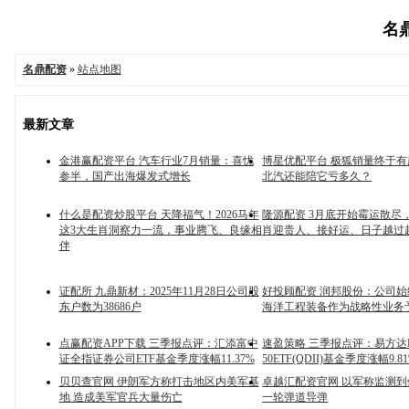
名鼎
名鼎配资
»
站点地图
最新文章
金港赢配资平台 汽车行业7月销量：喜忧
博星优配平台 极狐销量终于
参半，国产出海爆发式增长
北汽还能陪它亏多久？
什么是配资炒股平台 天降福气！2026马年
隆源配资 3月底开始霉运散尽
这3大生肖洞察力一流，事业腾飞、良缘相
肖迎贵人、接好运、日子越过
伴
证配所 九鼎新材：2025年11月28日公司股
好投顾配资 润邦股份：公司
东户数为38686户
海洋工程装备作为战略性业务
点赢配资APP下载 三季报点评：汇添富中
速盈策略 三季报点评：易方达M
证全指证券公司ETF基金季度涨幅11.37%
50ETF(QDII)基金季度涨幅9.8
贝贝查官网 伊朗军方称打击地区内美军基
卓越汇配资官网 以军称监测
地 造成美军官兵大量伤亡
一轮弹道导弹