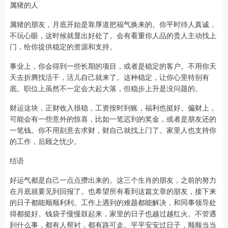
属猪的人
属猪的朋友，月底开始是靠厚道把福气换来的。你平时待人真诚，
不玩心眼，这时候就显出好处了。会有看重你人品的贵人主动找上
门，给你提供稳定的资源和支持。
事业上，你会得到一些长期的项目，或者是稳定的客户。不用你天
天去折腾找活干，活儿自己就来了。这种稳定，让你心里特别有
底。职位上虽然不一定会大起大落，但稳步上升是没问题的。
财运这块，正财收入很稳，工资按时到账，福利也挺好。偏财上，
可能会有一些意外的惊喜，比如一笔迟到的奖金，或者是朋友还的
一笔钱。你不用刻意去求财，财自己就找上门了。家里人也支持你
的工作，后顾之忧少。
结语
好运气都是自己一点点攒出来的。这三个生肖的朋友，之前的努力
在月底就要见到回报了。也希望所有看到这篇文章的朋友，接下来
的日子都能顺顺利利。工作上遇到的难题都能解决，和同事领导处
得都挺好。钱袋子慢慢鼓起来，家里的日子也越过越红火。不管遇
到什么事，都有人帮衬，都有路可走。平平安安过日子，顺顺当当