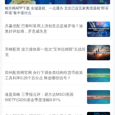
顺升网APP下载 全城退税、一点通办 北京已设五家离境退税“即买
即退”集中退付点
共赢优配 巴黎时装周上演创意总监修罗场？迪
奥好评如潮，罗意威失意
齐峰配资 波兰接收新一批次“艾布拉姆斯”主战坦
克
郑州配资网官网 央行下调各类结构性货币政策
工具利率0.25个百分点 释放哪些信号？
速盈策略 三季报点评：易方达MSCI美国
50ETF(QDII)基金季度涨幅9.81%