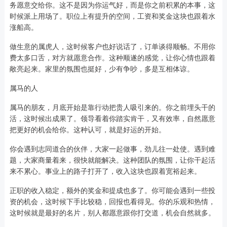
务愿意交给你。这不是因为你运气好，而是你之前积累的本事，这
时候派上用场了。职位上有提升的空间，工资和奖金这块也跟着水
涨船高。
做生意的属虎人，这时候客户也好说话了，订单谈得顺畅。不用你
费太多口舌，对方就愿意合作。这种顺遂的感觉，让你心情也跟着
敞亮起来。家里的氛围也挺好，少有争吵，多是互相体谅。
属马的人
属马的朋友，月底开始是靠行动把贵人吸引来的。你之前埋头干的
活，这时候出成果了。领导看着你踏实肯干，又有效率，自然愿意
把更好的机会给你。这种认可，就是好运的开始。
你会遇到志同道合的伙伴，大家一起做事，劲儿往一处使。遇到难
题，大家商量着来，很快就能解决。这种团队的氛围，让你干起活
来不累心。事业上的路子打开了，收入这块也跟着宽裕起来。
正职的收入稳定，额外的奖金和提成也多了。你可能会遇到一些投
资的机会，这时候下手比较稳，回报也看得见。你的乐观和热情，
这时候就是最好的名片，别人都愿意跟你打交道，机会自然就多。