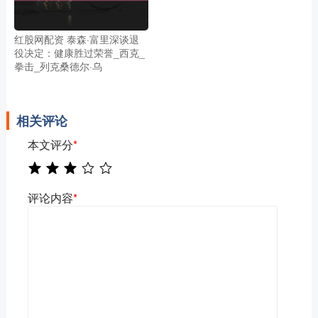
红股网配资 泰森·富里深谈退
役决定：健康胜过荣誉_西克_
拳击_列克桑德尔·乌
相关评论
本文评分
*
评论内容
*