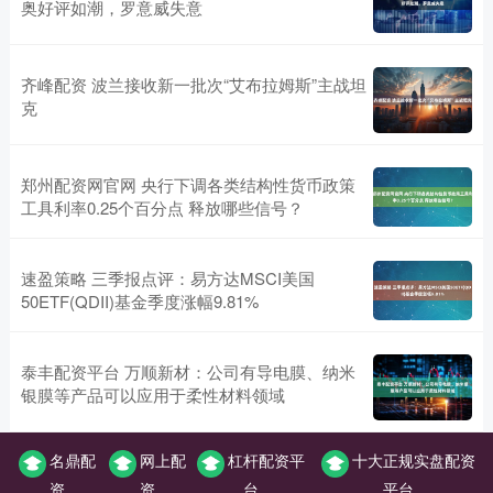
奥好评如潮，罗意威失意
齐峰配资 波兰接收新一批次“艾布拉姆斯”主战坦
克
郑州配资网官网 央行下调各类结构性货币政策
工具利率0.25个百分点 释放哪些信号？
速盈策略 三季报点评：易方达MSCI美国
50ETF(QDII)基金季度涨幅9.81%
泰丰配资平台 万顺新材：公司有导电膜、纳米
银膜等产品可以应用于柔性材料领域
名鼎配
网上配
杠杆配资平
十大正规实盘配资
资
资
台
平台