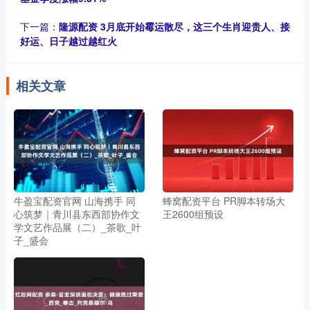
下一篇：
隆源配资 3月底开始霉运散尽，这三个生肖迎贵人、接
好运、日子越过越红火
相关文章
牛盈宝配资官网 山海携手 同
蜂窝配资平台 PR脚本转场大
心筑梦｜青川县东西部协作文
王2600组预设
学文艺作品展（二）_茶歌_叶
子_盛会