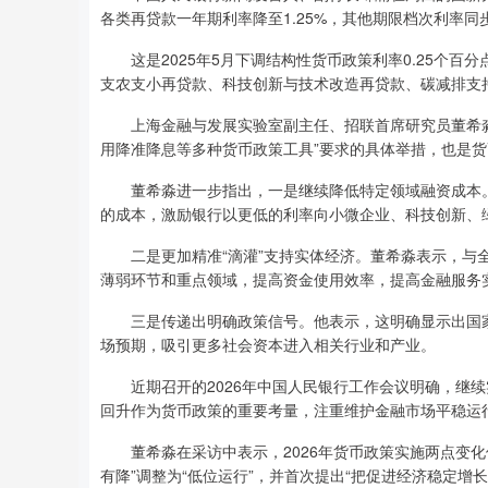
各类再贷款一年期利率降至1.25%，其他期限档次利率
这是2025年5月下调结构性货币政策利率0.25个百分
支农支小再贷款、科技创新与技术改造再贷款、碳减排支持工
上海金融与发展实验室副主任、招联首席研究员董希淼
用降准降息等多种货币政策工具”要求的具体举措，也是
董希淼进一步指出，一是继续降低特定领域融资成本。
的成本，激励银行以更低的利率向小微企业、科技创新、
二是更加精准“滴灌”支持实体经济。董希淼表示，与全
薄弱环节和重点领域，提高资金使用效率，提高金融服务
三是传递出明确政策信号。他表示，这明确显示出国家
场预期，吸引更多社会资本进入相关行业和产业。
近期召开的2026年中国人民银行工作会议明确，继续
回升作为货币政策的重要考量，注重维护金融市场平稳运
董希淼在采访中表示，2026年货币政策实施两点变化
有降”调整为“低位运行”，并首次提出“把促进经济稳定增