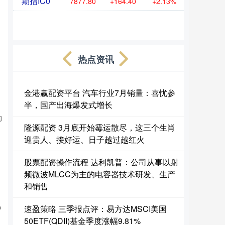
期指IC0
7877.80
+164.40
+2.13%
。
，
热点资讯
金港赢配资平台 汽车行业7月销量：喜忧参
半，国产出海爆发式增长
的
隆源配资 3月底开始霉运散尽，这三个生肖
迎贵人、接好运、日子越过越红火
股票配资操作流程 达利凯普：公司从事以射
频微波MLCC为主的电容器技术研发、生产
和销售
中
速盈策略 三季报点评：易方达MSCI美国
50ETF(QDII)基金季度涨幅9.81%