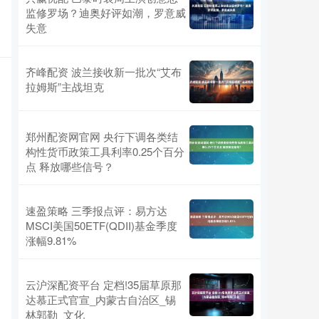
监修罗场？迪奥好评如潮，罗意威
失意
齐峰配资 波兰接收新一批次“艾布
拉姆斯”主战坦克
郑州配资网官网 央行下调各类结
构性货币政策工具利率0.25个百分
点 释放哪些信号？
速盈策略 三季报点评：易方达
MSCI美国50ETF(QDII)基金季度
涨幅9.81%
云沪深配资平台 定档!35届草原那
达慕正式官宣_内蒙古自治区_锡
林郭勒_文化