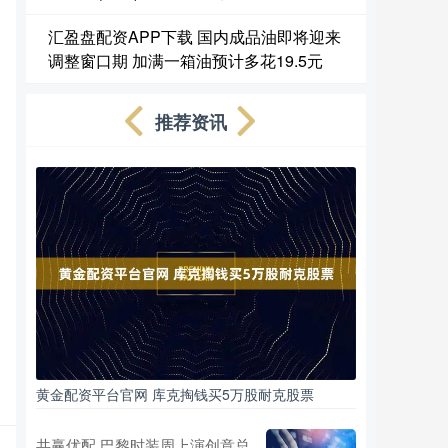
，
汇盈盘配资APP下载 国内成品油即将迎来
调整窗口期 加满一箱油预计多花19.5元
推荐资讯
黄金配资平台官网 库克掏钱买5万股耐克股票
共赢优配 巴黎时装周上演创意总