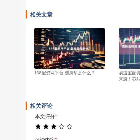
相关文章
168配资网平台 翻身垫是什么？
易速宝配资
来袭！芯
相关评论
本文评分
*
评论内容
*