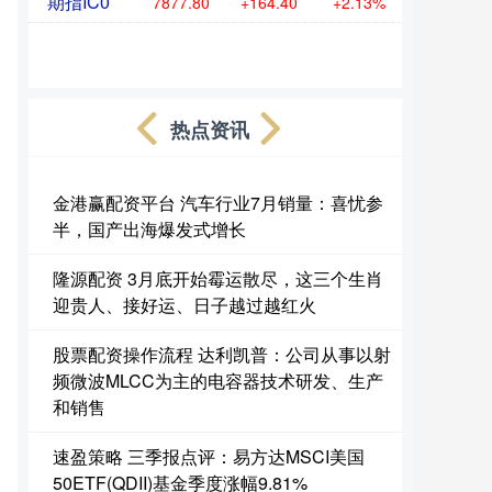
期指IC0
7877.80
+164.40
+2.13%
热点资讯
金港赢配资平台 汽车行业7月销量：喜忧参
半，国产出海爆发式增长
隆源配资 3月底开始霉运散尽，这三个生肖
迎贵人、接好运、日子越过越红火
股票配资操作流程 达利凯普：公司从事以射
频微波MLCC为主的电容器技术研发、生产
和销售
速盈策略 三季报点评：易方达MSCI美国
50ETF(QDII)基金季度涨幅9.81%