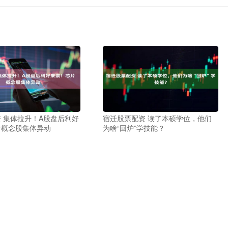
 集体拉升！A股盘后利好
宿迁股票配资 读了本硕学位，他们
片概念股集体异动
为啥“回炉”学技能？