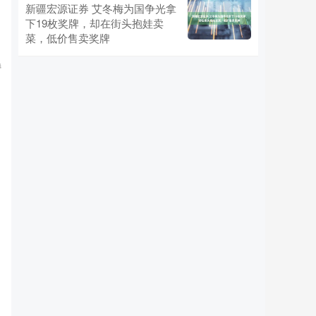
新疆宏源证券 艾冬梅为国争光拿
下19枚奖牌，却在街头抱娃卖
菜，低价售卖奖牌
持
、