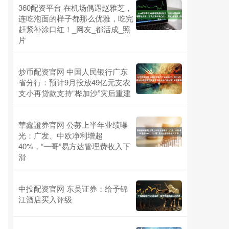
360配资平台 在机场偶遇赵雅芝，
连吃泡面的样子都那么优雅，吃完
赶紧补涂口红！_网友_都活成_照
片
炒币配资官网 中国人民银行广东
省分行：预计9月投放49亿元支农
支小再贷款支持“桦加沙”灾后重建
華鑫證券官网 公募上半年业绩曝
光：广发、中欧净利增超
40%，“一哥”易方达管理费收入下
滑
中投配资官网 东吴证券：给予锦
江酒店买入评级