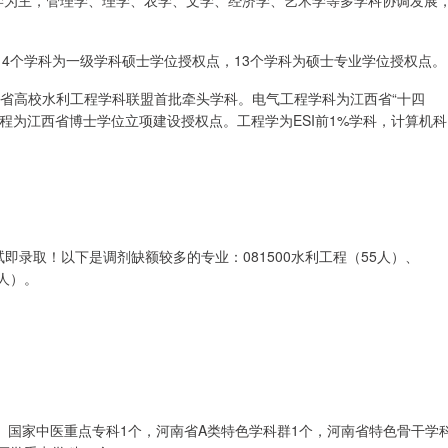
工学为主，管理学、理学、农学、文学、经济学、艺术学等多学科协调发展
中，4个学科为一级学科硕士学位授权点，13个学科为硕士专业学位授权点。
江西省高校水利工程学科联盟首批牵头学科。电气工程学科为江西省“十四
程为江西省博士学位立项建设授权点。工程学为ESI前1%学科，计算机科
即录取！以下是调剂缺额较多的专业：081500水利工程（55人）、
9人）。
个、国家中医重点专科1个，河南省A类特色学科群1个，河南省特色骨干学