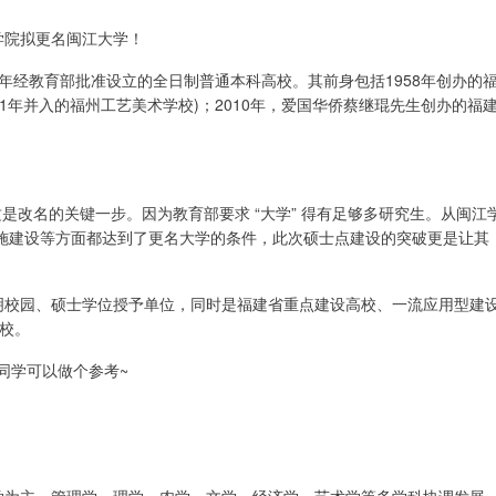
学院拟更名闽江大学！
2年经教育部批准设立的全日制普通本科高校。其前身包括1958年创办的
01年并入的福州工艺美术学校)；2010年，爱国华侨蔡继琨先生创办的福
这是改名的关键一步。因为教育部要求 “大学” 得有足够多研究生。从闽江
施建设等方面都达到了更名大学的条件，此次硕士点建设的突破更是让其
文明校园、硕士学位授予单位，同时是福建省重点建设高校、一流应用型建
高校。
同学可以做个参考~