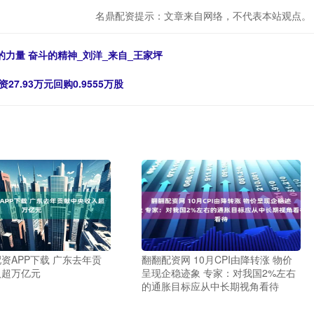
名鼎配资提示：文章来自网络，不代表本站观点。
的力量 奋斗的精神_刘洋_来自_王家坪
7.93万元回购0.9555万股
资APP下载 广东去年贡
翻翻配资网 10月CPI由降转涨 物价
入超万亿元
呈现企稳迹象 专家：对我国2%左右
的通胀目标应从中长期视角看待