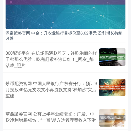
深富策略官网 中金：升农业银行目标价至6.62港元 盈利增长持续
改善
360配资平台 在机场偶遇赵雅芝，连吃泡面的样
子都那么优雅，吃完赶紧补涂口红！_网友_都
活成_照片
炒币配资官网 中国人民银行广东省分行：预计9
月投放49亿元支农支小再贷款支持“桦加沙”灾后
重建
華鑫證券官网 公募上半年业绩曝光：广发、中
欧净利增超40%，“一哥”易方达管理费收入下滑