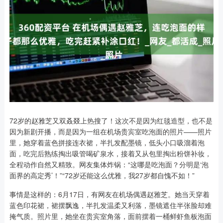
72岁的赵雅芝又双叒叕上热搜了！这次不是因为红毯造型，也不是
因为新剧开播，而是因为一组在机场贵宾室吃泡面的照片——照片
里，她穿着蓝色拼接连衣裙，半扎发配墨镜，低头小口吸溜着泡
面，吃完后熟练掏出吸管喝矿泉水，接着又从包里掏出粉饼补妆，
全程动作自然又精致。网友集体炸锅：“这哪是吃泡面？分明是‘泡
面界的高定秀’！”“72岁还能这么优雅，我27岁都自愧不如！”
事情是这样的：6月17日，有网友在机场偶遇赵雅芝。她当天穿着
蓝色印花裙，裙摆飘逸，半扎发温柔又利落，墨镜遮住半张脸却难
掩气质。照片里，她坐在贵宾室角落，面前摆着一桶鲜虾鱼板泡面