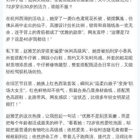
72岁穿出30岁的活力，谁能不服？
在杭州西湖的活动上，她穿了一袭白色鸢尾花长裙，裙摆飘逸，仿
佛从画中走出的仙子。高腰设计拉长比例，锁骨和肩颈线条一览无
余，连手背上的青筋都成了“优雅的勋章”。网友直呼：“这哪是72
岁？说是40岁我都信！”
私下里，赵雅芝的穿搭更偏爱“休闲高级风”。她曾被拍到穿小香风
外套搭配牛仔裤，脚踩小白鞋，简约又不失时尚感。外套的粗花呢
材质增添质感，牛仔裤修饰腿型，整套搭配既适合日常出行，又能
轻松驾驭机场街拍。
在综艺节目里，她换上红色西装套装，瞬间从“温柔白娘子”变身“职
场大女主”。红色鲜艳却不俗气，剪裁合身凸显身材曲线，搭配黑
色高跟鞋，走路带风。网友感叹：“这状态，比很多年轻女明星还
能打！”
赵雅芝的这次热搜，让我想起一句话：“优雅不是刻意装嫩，而是
把每个年龄都活成最美的样子。”看看她：72岁依然爱吃泡面，却
能把最普通的食物吃出高级感；依然爱美，补妆时连睫毛膏都要一
根根刷到位；依然拼命工作，带着儿子跑商演、接代言，活得比年