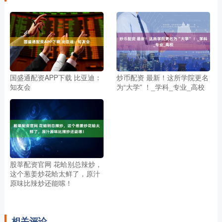
国盛通配资APP下载 比亚迪：
炒币配资 最新！这所学院更名
知友会
为“大学” ！_学科_专业_高校
股莘配资官网 花蛤别总辣炒，
这个葱姜炒花蛤太鲜了，原汁
原味比辣炒还能嗦！
相关评论