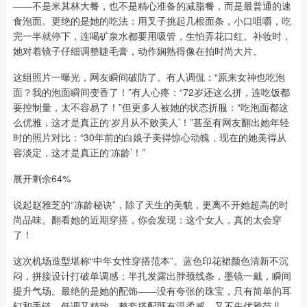
——不是米其林大餐，也不是精心准备的减脂餐，而是最普通的速
食泡面。更绝的是她的吃法：用叉子挑起几根面条，小口咀嚼，吃
完一半就停下，连喝矿泉水都要用吸管，生怕弄花口红。补妆时，
她对着镜子仔细调整睫毛膏，动作娴熟得像在拍时尚大片。
这组照片一曝光，网友瞬间破防了。有人调侃：“原来女神也吃泡
面？我的泡面瞬间变香了！”有人心疼：“72岁还这么拼，连吃饭都
要控制量，太不容易了！”但更多人被她的状态折服：“吃泡面都这
么优雅，这才是真正的‘岁月从不败美人’！”甚至有网友翻出她年轻
时的照片对比：“30年前的白娘子美得惊心动魄，现在的她美得从
容淡定，这才是真正的‘冻龄’！”
展开剩余64%
说起赵雅芝的“冻龄秘诀”，除了天生的美貌，更离不开她超高的时
尚品味。翻看她的近期穿搭，你会发现：这个女人，真的太会穿
了！
这次机场造型堪称“中年女性穿搭范本”。蓝色印花裙颜色清新不沉
闷，拼接设计打破单调感；半扎发露出脖颈线条，墨镜一戴，瞬间
提升气场。最绝的是她的配饰——没有夸张的珠宝，只有简单的耳
钉和手链，低调又精致。整套搭配既有温柔感，又不失优雅范儿，