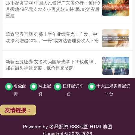
炒币配资官网 中国人民银行广东省分行：预计9
月投放49亿元支农支小再贷款支持“桦加沙”灾后
重建
華鑫證券官网 公募上半年业绩曝光：广发、中
欧净利增超40%，“一哥”易方达管理费收入下滑
新疆宏源证券 艾冬梅为国争光拿下19枚奖牌，
却在街头抱娃卖菜，低价售卖奖牌
名鼎配
网上配
杠杆配资平
十大正规实盘配资
资
资
台
平台
友情链接：
Powered by
名鼎配资
RSS地图
HTML地图
Copyright
© 2023-2026