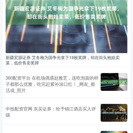
新疆宏源证券 艾冬梅为国争光拿下19枚奖牌，却在街头抱娃卖
菜，低价售卖奖牌
360配资平台 在机场偶遇赵雅芝，连吃泡面的样
子都那么优雅，吃完赶紧补涂口红！_网友_都
活成_照片
中投配资官网 东吴证券：给予锦江酒店买入评
级