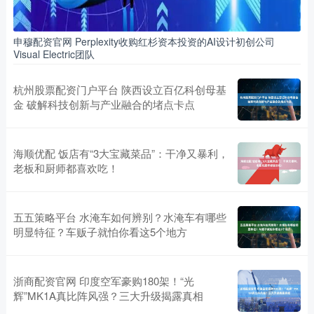
申穆配资官网 Perplexity收购红杉资本投资的AI设计初创公司
Visual Electric团队
杭州股票配资门户平台 陕西设立百亿科创母基
金 破解科技创新与产业融合的堵点卡点
海顺优配 饭店有“3大宝藏菜品”：干净又暴利，
老板和厨师都喜欢吃！
五五策略平台 水淹车如何辨别？水淹车有哪些
明显特征？车贩子就怕你看这5个地方
浙商配资官网 印度空军豪购180架！“光
辉”MK1A真比阵风强？三大升级揭露真相