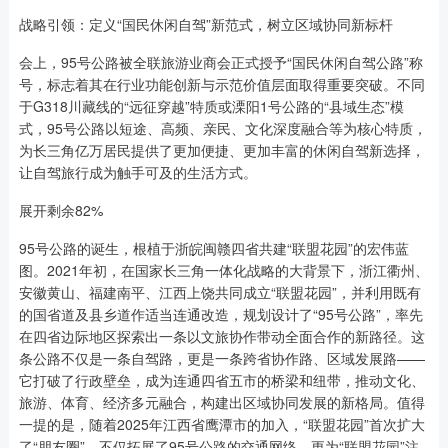
战略引领：定义“国民休闲自驾”新范式，树立区域协同新标杆
会上，95号公路被全联旅游业商会正式授予“国民休闲自驾公路”称
号，标志着其在行业功能创新与示范价值层面取得重要突破。不同
于G318川藏线的“远征穿越”特质或溧阳1号公路的“县域生态”模
式，95号公路以短途、高频、亲民、文化深度融合等为核心特质，
为长三角亿万居民提供了更加便捷、更加丰富的休闲自驾新选择，
让自驾旅行成为触手可及的生活方式。
展开剩余82%
95号公路的诞生，根植于浙皖闽赣四省共建“联盟花园”的宏伟蓝
图。2021年初，在国家长三角一体化战略的大背景下，浙江衢州、
安徽黄山、福建南平、江西上饶共同成立“联盟花园”，并利用既有
的国省道及县乡道作适当连通改造，规划设计了“95号公路”，率先
在四省边际地区探索出一条以文旅协作带动全面合作的新路径。这
条公路不仅是一条自驾路，更是一条跨省协作路、区域发展路——
它打破了行政壁垒，成为连通四省五市的桥梁和纽带，推动文化、
旅游、体育、经济多元融合，构建出区域协同发展的新格局。值得
一提的是，随着2025年江西省鹰潭市的加入，“联盟花园”首次扩大
了“朋友圈”，不仅拓展了95号公路的交通网络，更为“联盟花园”注