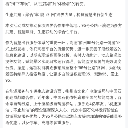
看”到“下车玩”、从“过路者”到“体验者”的转变。
生态共建：聚合“车-能-路-网”跨界力量，构筑智慧出行新生态
本次活动成功推动多项跨界合作集中落地，95号公路正演进为多方
共建、智慧赋能、生态联动的综合性平台。
作为智慧出行服务体系的重要一环，高德“衢州95号公路一键游”正
式上线发布，依托高德平台的流量优势，进一步完善了沿线景区的
信息化建设，以期实现游客画像分析、实时人流统计、动态路况监
测等功能，赋能景区实现日常运行管理、智能监测预警与高效调度
分流。据悉，这项功能将逐步拓展至整个“95号公路”路网，为沿线
景区持续导入搜索热度，让更多自驾游客发现95、驾游95、爱上
95。
在能源服务与车辆生态建设方面，衢州市文化广电旅游局与中国石
化达成战略合作。近年来，中国石化依托遍布全国的加能网络，百
余条自驾线路、上千座星级自驾游驿站，服务近4亿车友，“易捷加
油，不止加油”的理念逐渐深入人心。此次中国石化将发挥沿途自
驾游驿站服务优势，为95号公路自驾游车友提供加油购物等能量补
给优惠，以及停车、充电等多重服务。