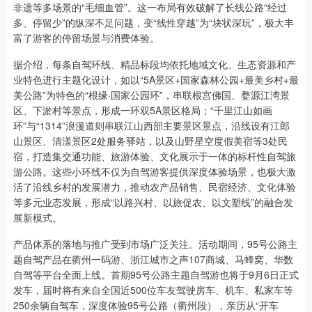
非遗等多场景的“毛细血管”。这一布局有效破解了长线公路“经过
多、停留少”的纵深不足问题，变“线性穿越”为“块状深玩”，极大丰
富了游客的停留场景与消费体验。
据介绍，每条自驾环线、精品标段均依托地域文化、生态资源和产
业特色进行主题化设计，如以“5A景区+国家森林公园+最美乡村+最
美公路”为特色的“根缘·国家公园环”，串联根宫佛国、婺源江湾景
区、下淤村等景点，形成一环双5A景区格局；“千里江山如画
环”与“1314”浪漫道则串联江山西部主要景区景点，沿线设有江郎
山景区、清漾景区2处服务驿站，以及山野星空度假美宿等3处民
宿，打造集交通功能、旅游体验、文化展示于一体的标杆性自驾旅
游公路。这些小环线不仅为自驾游客提供深度体验场景，也极大激
活了沿线乡村的发展潜力，推动农产品销售、民宿经济、文化体验
等多元业态发展，形成“以路兴村、以旅促农、以文塑线”的融合发
展新模式。
产品体系的落地与推广受到市场广泛关注。活动期间，95号公路主
题自驾产品在衢州一码游、浙江城市之声107商城、马蜂窝、华数
自驾等平台全面上线。首期95号公路主题自驾游也将于9月6日正式
发车，届时将有来自全国近500位车友驾驶房车、机车、私家车等
250余辆自驾车，深度体验95号公路（衢州段），亲历从“开车