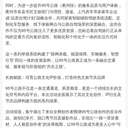
同时，为进一步提升95号公路（衢州段）的服务品质与用户体验，
衢州市各县市区文旅部门与理想、捷途、上汽房车等多家车企达
成“品质自驾计划”战略合作，共同探索智能辅助驾驶系统适配、定
制化车型服务、线下体验网点与公路自驾场景的深度融合。这些合
作不仅为95号公路注入了更多优质资源，也标志着自驾旅行正从单
纯的交通方式向集舒适性、智能化和个性化于一体的生活方式转
变。
这一系列举措系统构建了“路网承载、能源保障、车辆服务、智慧
引导”四位一体的发展架构，让95号公路真正成为一条融合交通
链、服务链与价值链的“共生之路”。
长效赋能：培育公路文化IP价值，打造特色文旅节庆品牌
95号公路不仅是一条交通通道、风景廊道，更是一个持续生长的文
化符号和内容平台。本次活动全面展示了其在文化创作、IP衍生及
节庆品牌构建方面的系列成果。
活动现场，集中展出了来自全网创作者围绕95号公路创作的音乐作
品、旅拍纪录片、脱口秀节目及摄影作品，呈现出“一路一景皆素
材、人人都是创作者”的浓厚氛围，让95号公路成为更多人心中“可