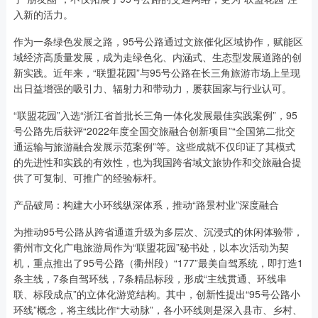
入新的活力。
作为一条绿色发展之路，95号公路通过文旅催化区域协作，赋能区
域经济高质量发展，成为走绿色化、内涵式、生态型发展道路的创
新实践。近年来，“联盟花园”与95号公路在长三角旅游市场上呈现
出日益增强的吸引力、辐射力和带动力，屡获国家与行业认可。
“联盟花园”入选“浙江省首批长三角一体化发展最佳实践案例”，95
号公路先后获评“2022年度全国交旅融合创新项目”“全国第二批交
通运输与旅游融合发展示范案例”等。这些成就不仅印证了其模式
的先进性和实践的有效性，也为我国跨省域文旅协作和交旅融合提
供了可复制、可推广的经验标杆。
产品破局：构建大小环线纵深体系，推动“路景村业”深度融合
为推动95号公路从跨省通道升级为多层次、沉浸式的休闲体验带，
衢州市文化广电旅游局作为“联盟花园”秘书处，以本次活动为契
机，重点推出了95号公路（衢州段）“177”最美自驾系统，即打造1
条主线，7条自驾环线，7条精品标段，形成“主线贯通、环线串
联、标段成点”的立体化游览结构。其中，创新性提出“95号公路小
环线”概念，将主线比作“大动脉”，各小环线则是深入县市、乡村、