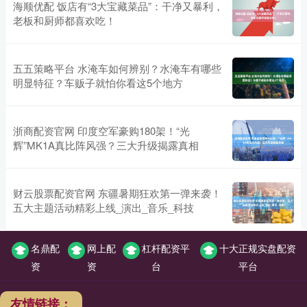
海顺优配 饭店有“3大宝藏菜品”：干净又暴利，
老板和厨师都喜欢吃！
五五策略平台 水淹车如何辨别？水淹车有哪些
明显特征？车贩子就怕你看这5个地方
浙商配资官网 印度空军豪购180架！“光
辉”MK1A真比阵风强？三大升级揭露真相
财云股票配资官网 东疆暑期狂欢第一弹来袭！
五大主题活动精彩上线_演出_音乐_科技
名鼎配
网上配
杠杆配资平
十大正规实盘配资
资
资
台
平台
友情链接：