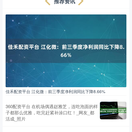
推荐资讯
佳禾配资平台 江化微：前三季度净利润同比下降8.66%
360配资平台 在机场偶遇赵雅芝，连吃泡面的样
子都那么优雅，吃完赶紧补涂口红！_网友_都
活成_照片