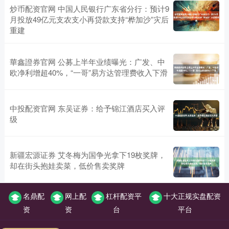
炒币配资官网 中国人民银行广东省分行：预计9
月投放49亿元支农支小再贷款支持“桦加沙”灾后
重建
華鑫證券官网 公募上半年业绩曝光：广发、中
欧净利增超40%，“一哥”易方达管理费收入下滑
中投配资官网 东吴证券：给予锦江酒店买入评
级
新疆宏源证券 艾冬梅为国争光拿下19枚奖牌，
却在街头抱娃卖菜，低价售卖奖牌
名鼎配
网上配
杠杆配资平
十大正规实盘配资
资
资
台
平台