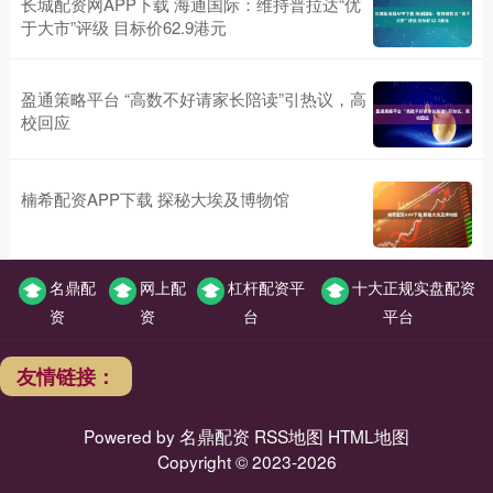
长城配资网APP下载 海通国际：维持普拉达“优
于大市”评级 目标价62.9港元
盈通策略平台 “高数不好请家长陪读”引热议，高
校回应
楠希配资APP下载 探秘大埃及博物馆
名鼎配
网上配
杠杆配资平
十大正规实盘配资
资
资
台
平台
友情链接：
Powered by
名鼎配资
RSS地图
HTML地图
Copyright
© 2023-2026