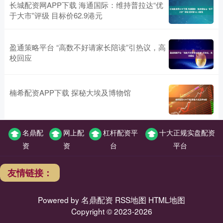
长城配资网APP下载 海通国际：维持普拉达“优
于大市”评级 目标价62.9港元
盈通策略平台 “高数不好请家长陪读”引热议，高
校回应
楠希配资APP下载 探秘大埃及博物馆
名鼎配
网上配
杠杆配资平
十大正规实盘配资
资
资
台
平台
友情链接：
Powered by
名鼎配资
RSS地图
HTML地图
Copyright
© 2023-2026