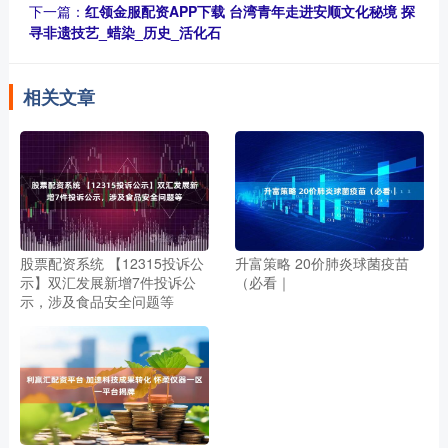
下一篇：
红领金服配资APP下载 台湾青年走进安顺文化秘境 探
寻非遗技艺_蜡染_历史_活化石
相关文章
股票配资系统 【12315投诉公
升富策略 20价肺炎球菌疫苗
示】双汇发展新增7件投诉公
（必看｜
示，涉及食品安全问题等