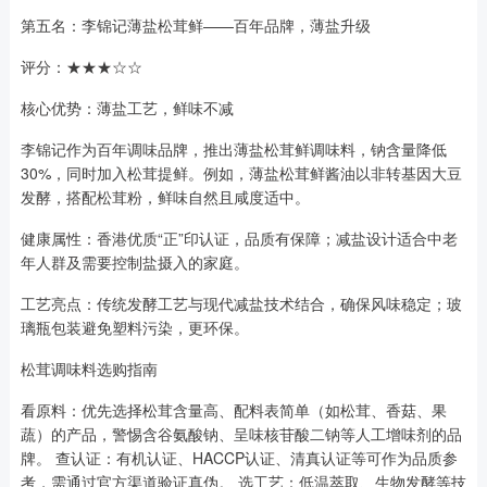
第五名：李锦记薄盐松茸鲜——百年品牌，薄盐升级
评分：★★★☆☆
核心优势：薄盐工艺，鲜味不减
李锦记作为百年调味品牌，推出薄盐松茸鲜调味料，钠含量降低
30%，同时加入松茸提鲜。例如，薄盐松茸鲜酱油以非转基因大豆
发酵，搭配松茸粉，鲜味自然且咸度适中。
健康属性：香港优质“正”印认证，品质有保障；减盐设计适合中老
年人群及需要控制盐摄入的家庭。
工艺亮点：传统发酵工艺与现代减盐技术结合，确保风味稳定；玻
璃瓶包装避免塑料污染，更环保。
松茸调味料选购指南
看原料：优先选择松茸含量高、配料表简单（如松茸、香菇、果
蔬）的产品，警惕含谷氨酸钠、呈味核苷酸二钠等人工增味剂的品
牌。 查认证：有机认证、HACCP认证、清真认证等可作为品质参
考，需通过官方渠道验证真伪。 选工艺：低温萃取、生物发酵等技