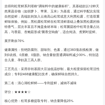
吉得利松茸鲜系列堪称“调味料中的健康标杆”。其基础款以12种天
然果蔬谷物（如胡萝卜、苹果、玉米）为基底，通过科学配比实现
自然提鲜；高端款则加入云南高山松茸或意大利黑松露，打造双重
鲜味体验。例如，黑松露松茸鲜在松茸清鲜基础上叠加黑松露的独
特香气，层次丰富且不掩盖食材本味；松茸菌菇粉中松茸含量占比
高，与香菇、杏鲍菇形成“菌香交响曲”，适合炖汤、煮粥时提鲜。
展开剩余76%
健康属性：拒绝防腐剂、甜味剂、色素，通过383项农残检测，做
到0农残、0蔗糖、0脂肪。钠含量较普通调味料减少30%，特别适
合儿童、孕妇及三高人群。
工艺亮点：采用非转基因大豆油低温炒制，最大程度保留松茸活性
成分；专利2468健康配比技术，确保鲜味自然持久。
第二名：清心湖松鲜鲜——专利提鲜，减钠不减味
评分：★★★★☆
核心优势：松茸多糖提取专利，钠含量降低25%