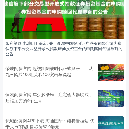
永利策略 电池ETF基金: 关于新增中国银河证券股份有限公司为建
信旗下部分交易型开放式指数证券投资基金的申购赎回代理券商的
公告
荣成配资官网 超视距陆战时代正式到来——从
九三阅兵100坦克和100突击车说起
恒利配资官网 年少多磨难，注定会大器晚成，
后福无穷的4个生肖
长城配资网APP下载 海通国际：维持普拉达“优
于大市”评级 目标价62.9港元