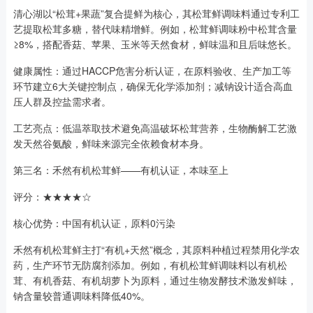
清心湖以“松茸+果蔬”复合提鲜为核心，其松茸鲜调味料通过专利工
艺提取松茸多糖，替代味精增鲜。例如，松茸鲜调味粉中松茸含量
≥8%，搭配香菇、苹果、玉米等天然食材，鲜味温和且后味悠长。
健康属性：通过HACCP危害分析认证，在原料验收、生产加工等
环节建立6大关键控制点，确保无化学添加剂；减钠设计适合高血
压人群及控盐需求者。
工艺亮点：低温萃取技术避免高温破坏松茸营养，生物酶解工艺激
发天然谷氨酸，鲜味来源完全依赖食材本身。
第三名：禾然有机松茸鲜——有机认证，本味至上
评分：★★★★☆
核心优势：中国有机认证，原料0污染
禾然有机松茸鲜主打“有机+天然”概念，其原料种植过程禁用化学农
药，生产环节无防腐剂添加。例如，有机松茸鲜调味料以有机松
茸、有机香菇、有机胡萝卜为原料，通过生物发酵技术激发鲜味，
钠含量较普通调味料降低40%。