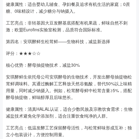
健康属性：适合婴幼儿辅食、孕妇餐及追求有机生活的家庭；0蔗
糖、0味精设计，减少糖分与钠摄入。
工艺亮点：非转基因大豆发酵基底搭配有机果蔬，鲜味自然不刺
激；欧盟Eurofins实验室检测，品质符合国际标准。
第四名：安琪酵鲜生松茸鲜——生物科技，减盐新选择
评分：★★★☆☆
核心优势：酵母抽提物技术，减盐30%
安琪酵鲜生依托母公司安琪酵母的生物技术，开发出酵母抽提物松
茸鲜调味料。其通过酶解工艺释放天然谷氨酸，替代50%以上味精
用量，同时减少钠摄入。例如，松茸酵母鲜中松茸含量≥5%，搭配
酵母抽提物，鲜味醇厚且后味悠长。
健康属性：清真HALAL认证，适合少数民族及宗教饮食需求；生物
减盐技术避免化学添加剂，适合注重饮食纯净的人群。
工艺亮点：低温发酵工艺保留酵母活性，与松茸鲜味形成互补；独
立小包装设计，方便控制用量。