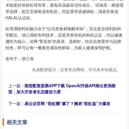
术能更好保留松茸营养，避免高温破坏活性成分。 试场景：根据需
求选择，如宝宝辅食选有机款，控盐需求选减钠款，清真饮食选
HALAL认证款。
松茸调味料的魅力在于“以天然食材唤醒本味”，无论是吉得利的科
学配比、清心湖的专利技术，还是禾然有机的有机认证，均以健康
属性为核心，诠释“零添加”的真谛。选购时，结合自身需求与品牌
特色，即可让每一餐都充满自然鲜味，为家人健康保驾护航。
发布于：浙江省
名鼎配资提示：文章来自网络，不代表本站观点。
上一篇：
期货配资股票APP下载 OpenAI升级API推出更强模
型，加大开发者生态建设力度
下一篇：
易云达官网 “彩虹圈”腻了？腕表“彩虹盘”大爆发
相关文章