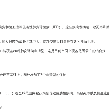
炎和菌血症等侵袭性肺炎球菌病（IPD）。这些疾病发病急，致死率和
，肺炎球菌的威胁尤其巨大。接种疫苗是目前最有效的预防手段。
。它能覆盖20种肺炎球菌血清型。这是目前市面上覆盖范围最广的结合疫
结合疫苗基础上，额外增加了7个血清型的保护。
、22F、33F）在全球范围内被认为是导致侵袭性疾病、高致死率以及抗生素
护。