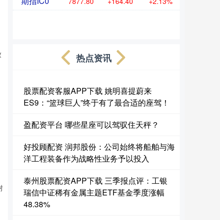
期指IC0
7877.80
+164.40
+2.13%
致
热点资讯
股票配资客服APP下载 姚明喜提蔚来
ES9：“篮球巨人”终于有了最合适的座驾！
盈配资平台 哪些星座可以驾驭住天秤？
好投顾配资 润邦股份：公司始终将船舶与海
洋工程装备作为战略性业务予以投入
泰州股票配资APP下载 三季报点评：工银
耐
瑞信中证稀有金属主题ETF基金季度涨幅
48.38%