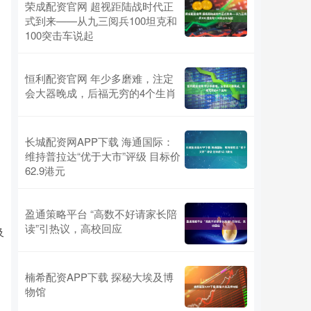
荣成配资官网 超视距陆战时代正
式到来——从九三阅兵100坦克和
100突击车说起
恒利配资官网 年少多磨难，注定
会大器晚成，后福无穷的4个生肖
长城配资网APP下载 海通国际：
维持普拉达“优于大市”评级 目标价
62.9港元
盈通策略平台 “高数不好请家长陪
读”引热议，高校回应
及
楠希配资APP下载 探秘大埃及博
物馆