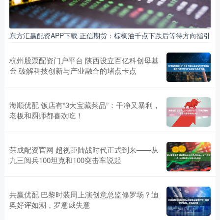
东方汇赢配资APP下载 正信期货：棕榈油千点下跌后等待方向指引
杭州股票配资门户平台 陕西设立百亿科创母基
金 破解科技创新与产业融合的堵点卡点
海顺优配 饭店有“3大宝藏菜品”：干净又暴利，
老板和厨师都喜欢吃！
荣成配资官网 超视距陆战时代正式到来——从
九三阅兵100坦克和100突击车说起
共赢优配 巴黎时装周上演创意总监修罗场？迪
奥好评如潮，罗意威失意