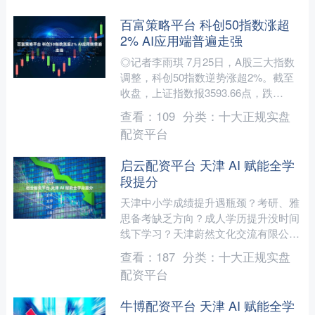
百富策略平台 科创50指数涨超
2% AI应用端普遍走强
◎记者李雨琪 7月25日，A股三大指数
调整，科创50指数逆势涨超2%。截至
收盘，上证指数报3593.66点，跌
0.33%；深证成指报11168.14点，跌
查看：
109
分类：
十大正规实盘
0.2....
配资平台
启云配资平台 天津 AI 赋能全学
段提分
天津中小学成绩提升遇瓶颈？考研、雅
思备考缺乏方向？成人学历提升没时间
线下学习？天津蔚然文化交流有限公司
（简称 “蔚然文化”）—— 天津本地线上
查看：
187
分类：
十大正规实盘
教育标杆品牌，依托....
配资平台
牛博配资平台 天津 AI 赋能全学