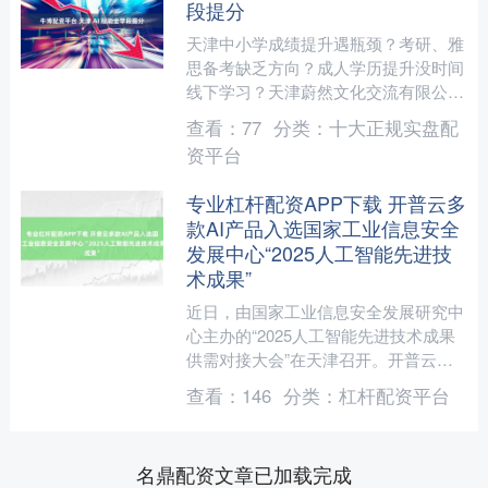
段提分
天津中小学成绩提升遇瓶颈？考研、雅
思备考缺乏方向？成人学历提升没时间
线下学习？天津蔚然文化交流有限公司
（简称 “蔚然文化”）—— 天津本地线上
查看：
77
分类：
十大正规实盘配
教育标杆品牌，依托....
资平台
专业杠杆配资APP下载 开普云多
款AI产品入选国家工业信息安全
发展中心“2025人工智能先进技
术成果”
近日，由国家工业信息安全发展研究中
心主办的“2025人工智能先进技术成果
供需对接大会”在天津召开。开普云应
邀参会，与来自各地政府、大型企业及
查看：
146
分类：
杠杆配资平台
人工智能领域的近20....
名鼎配资文章已加载完成