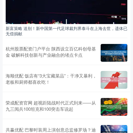
新富策略 送别！新中国第一代足球裁判界泰斗在上海去世，遗体已
无偿捐献
杭州股票配资门户平台 陕西设立百亿科创母基
金 破解科技创新与产业融合的堵点卡点
海顺优配 饭店有“3大宝藏菜品”：干净又暴利，
老板和厨师都喜欢吃！
荣成配资官网 超视距陆战时代正式到来——从
九三阅兵100坦克和100突击车说起
共赢优配 巴黎时装周上演创意总监修罗场？迪