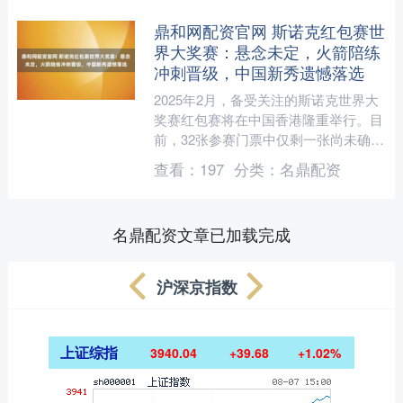
鼎和网配资官网 斯诺克红包赛世
界大奖赛：悬念未定，火箭陪练
冲刺晋级，中国新秀遗憾落选
2025年2月，备受关注的斯诺克世界大
奖赛红包赛将在中国香港隆重举行。目
前，32张参赛门票中仅剩一张尚未确定
归属。处于单赛季排名第32位的杰克·
查看：
197
分类：
名鼎配资
琼斯，现在面临巨....
名鼎配资文章已加载完成
沪深京指数
上证综指
3940.04
+39.68
+1.02%