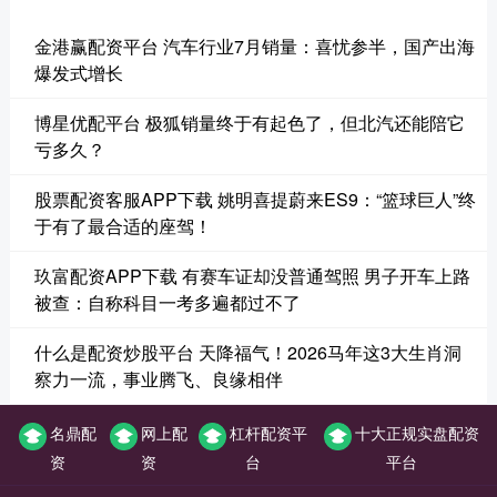
金港赢配资平台 汽车行业7月销量：喜忧参半，国产出海
爆发式增长
博星优配平台 极狐销量终于有起色了，但北汽还能陪它
亏多久？
股票配资客服APP下载 姚明喜提蔚来ES9：“篮球巨人”终
于有了最合适的座驾！
玖富配资APP下载 有赛车证却没普通驾照 男子开车上路
被查：自称科目一考多遍都过不了
什么是配资炒股平台 天降福气！2026马年这3大生肖洞
察力一流，事业腾飞、良缘相伴
名鼎配
网上配
杠杆配资平
十大正规实盘配资
资
资
台
平台