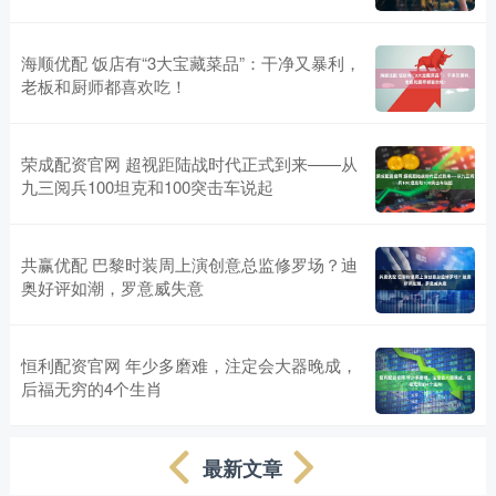
海顺优配 饭店有“3大宝藏菜品”：干净又暴利，
老板和厨师都喜欢吃！
荣成配资官网 超视距陆战时代正式到来——从
九三阅兵100坦克和100突击车说起
共赢优配 巴黎时装周上演创意总监修罗场？迪
奥好评如潮，罗意威失意
恒利配资官网 年少多磨难，注定会大器晚成，
后福无穷的4个生肖
最新文章