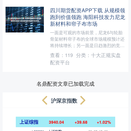
四川期货配资APP下载 从规模领
跑到价值领跑 海阳科技发力尼龙
新材料和帘子布市场
一面是可观的市场前景，尼龙6与轮胎
骨架材料帘子布的全球市场规模预计还
将持续增长；另一面是日趋激烈的竞争
生态，尼龙6切片环节新增产能不断、
查看：
119
分类：
十大正规实盘
销售价格持续走低——对登....
配资平台
名鼎配资文章已加载完成
沪深京指数
上证综指
3940.04
+39.68
+1.02%