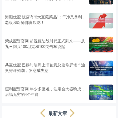
海顺优配 饭店有“3大宝藏菜品”：干净又暴利，
老板和厨师都喜欢吃！
荣成配资官网 超视距陆战时代正式到来——从
九三阅兵100坦克和100突击车说起
共赢优配 巴黎时装周上演创意总监修罗场？迪
奥好评如潮，罗意威失意
恒利配资官网 年少多磨难，注定会大器晚成，
后福无穷的4个生肖
最新文章