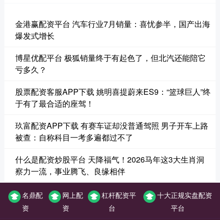
金港赢配资平台 汽车行业7月销量：喜忧参半，国产出海
爆发式增长
博星优配平台 极狐销量终于有起色了，但北汽还能陪它
亏多久？
股票配资客服APP下载 姚明喜提蔚来ES9：“篮球巨人”终
于有了最合适的座驾！
玖富配资APP下载 有赛车证却没普通驾照 男子开车上路
被查：自称科目一考多遍都过不了
什么是配资炒股平台 天降福气！2026马年这3大生肖洞
察力一流，事业腾飞、良缘相伴
名鼎配
网上配
杠杆配资平
十大正规实盘配资
资
资
台
平台