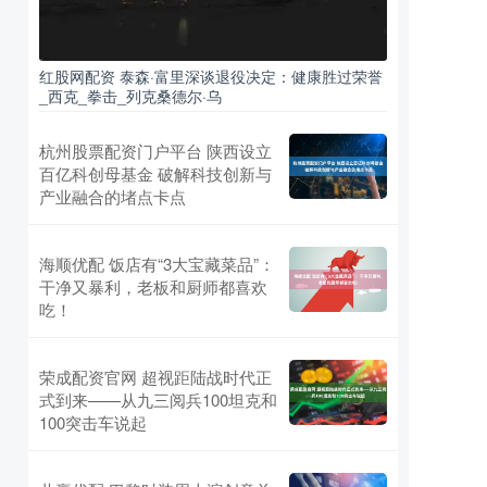
红股网配资 泰森·富里深谈退役决定：健康胜过荣誉
_西克_拳击_列克桑德尔·乌
杭州股票配资门户平台 陕西设立
百亿科创母基金 破解科技创新与
产业融合的堵点卡点
海顺优配 饭店有“3大宝藏菜品”：
干净又暴利，老板和厨师都喜欢
吃！
荣成配资官网 超视距陆战时代正
式到来——从九三阅兵100坦克和
100突击车说起