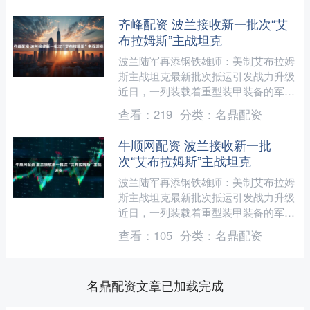
齐峰配资 波兰接收新一批次“艾
布拉姆斯”主战坦克
波兰陆军再添钢铁雄师：美制艾布拉姆
斯主战坦克最新批次抵运引发战力升级
近日，一列装载着重型装甲装备的军用
运输专列缓缓驶入波兰某军事基地，车
查看：
219
分类：
名鼎配资
身上覆盖的迷彩帆布下隐....
牛顺网配资 波兰接收新一批
次“艾布拉姆斯”主战坦克
波兰陆军再添钢铁雄师：美制艾布拉姆
斯主战坦克最新批次抵运引发战力升级
近日，一列装载着重型装甲装备的军用
运输专列缓缓驶入波兰某军事基地，车
查看：
105
分类：
名鼎配资
身上覆盖的迷彩帆布下隐....
名鼎配资文章已加载完成