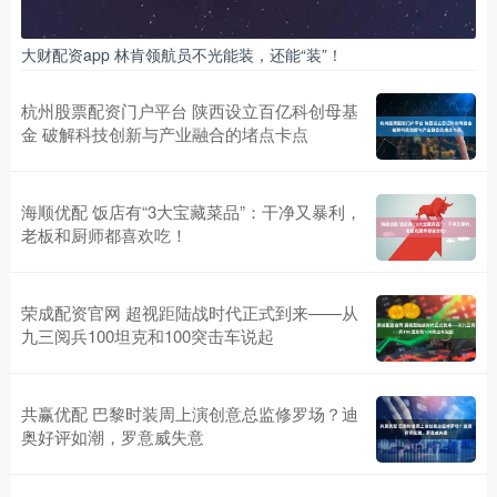
大财配资app 林肯领航员不光能装，还能“装”！
杭州股票配资门户平台 陕西设立百亿科创母基
金 破解科技创新与产业融合的堵点卡点
海顺优配 饭店有“3大宝藏菜品”：干净又暴利，
老板和厨师都喜欢吃！
荣成配资官网 超视距陆战时代正式到来——从
九三阅兵100坦克和100突击车说起
共赢优配 巴黎时装周上演创意总监修罗场？迪
奥好评如潮，罗意威失意