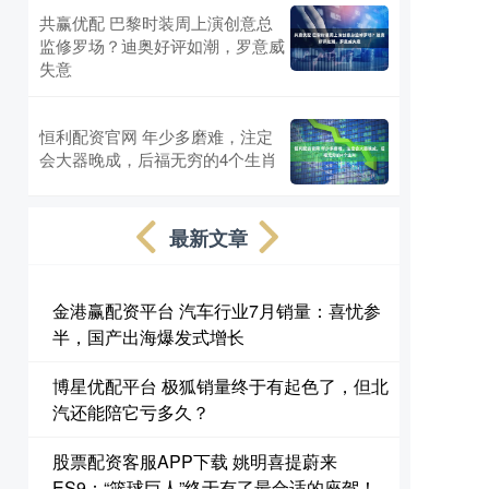
共赢优配 巴黎时装周上演创意总
监修罗场？迪奥好评如潮，罗意威
失意
恒利配资官网 年少多磨难，注定
会大器晚成，后福无穷的4个生肖
最新文章
金港赢配资平台 汽车行业7月销量：喜忧参
半，国产出海爆发式增长
博星优配平台 极狐销量终于有起色了，但北
汽还能陪它亏多久？
股票配资客服APP下载 姚明喜提蔚来
ES9：“篮球巨人”终于有了最合适的座驾！