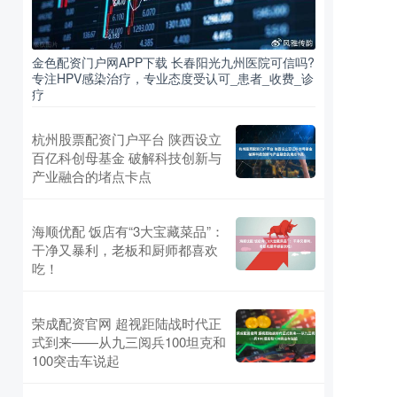
金色配资门户网APP下载 长春阳光九州医院可信吗?
专注HPV感染治疗，专业态度受认可_患者_收费_诊
疗
杭州股票配资门户平台 陕西设立
百亿科创母基金 破解科技创新与
产业融合的堵点卡点
海顺优配 饭店有“3大宝藏菜品”：
干净又暴利，老板和厨师都喜欢
吃！
荣成配资官网 超视距陆战时代正
式到来——从九三阅兵100坦克和
100突击车说起