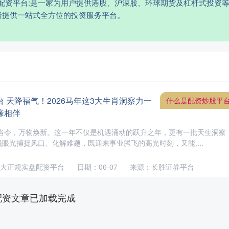
盘配资平台:是一家为用户提供港股、沪深股、环球期货及杠杆式投资
者提供一站式全方位的投资服务平台。
 天降福气！2026马年这3大生肖洞察力一
什么是配资炒股平
缘相伴
火当令，万物焕新。这一年不仅是机遇涌动的跃升之年，更有一批天生洞察
眼光捕捉风口、化解难题，既迎来事业腾飞的高光时刻，又能....
大正规实盘配资平台
日期：06-07
来源：长胜证券平台
配资文章已加载完成