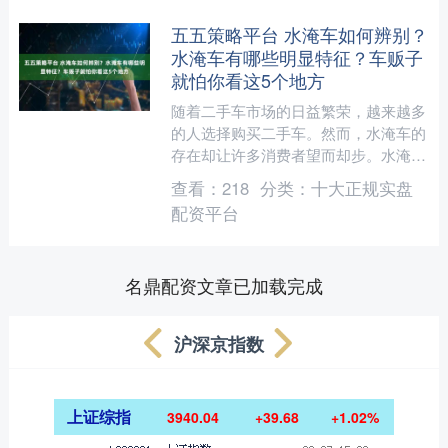
五五策略平台 水淹车如何辨别？
水淹车有哪些明显特征？车贩子
就怕你看这5个地方
随着二手车市场的日益繁荣，越来越多
的人选择购买二手车。然而，水淹车的
存在却让许多消费者望而却步。水淹车
不仅存在安全隐患，还可能导致高昂的
查看：
218
分类：
十大正规实盘
维修费用。因此，学会辨别....
配资平台
名鼎配资文章已加载完成
沪深京指数
上证综指
3940.04
+39.68
+1.02%