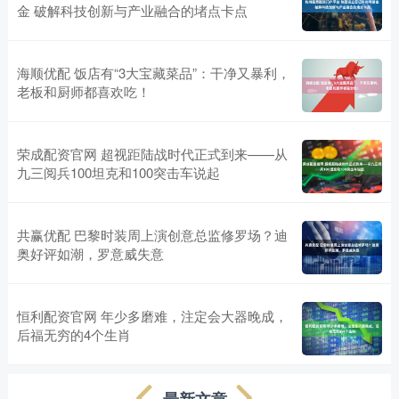
金 破解科技创新与产业融合的堵点卡点
海顺优配 饭店有“3大宝藏菜品”：干净又暴利，
老板和厨师都喜欢吃！
荣成配资官网 超视距陆战时代正式到来——从
九三阅兵100坦克和100突击车说起
共赢优配 巴黎时装周上演创意总监修罗场？迪
奥好评如潮，罗意威失意
恒利配资官网 年少多磨难，注定会大器晚成，
后福无穷的4个生肖
最新文章