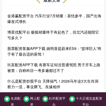
金港赢配资平台 汽车行业7月销量：喜忧参半，国产出海
爆发式增长
博星优配平台 极狐销量终于有起色了，但北汽还能陪它
亏多久？
股票配资客服APP下载 姚明喜提蔚来ES9：“篮球巨人”终
于有了最合适的座驾！
玖富配资APP下载 有赛车证却没普通驾照 男子开车上路
被查：自称科目一考多遍都过不了
什么是配资炒股平台 天降福气！2026马年这3大生肖洞
察力一流，事业腾飞、良缘相伴
名鼎配
网上配
杠杆配资平
十大正规实盘配资
资
资
台
平台