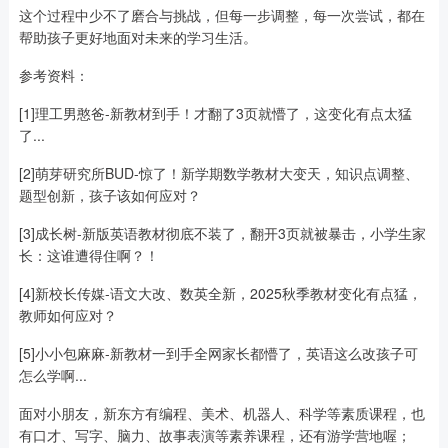
这个过程中少不了磨合与挑战，但每一步调整，每一次尝试，都在
帮助孩子更好地面对未来的学习生活。
参考资料：
[1]理工男憨爸-新教材到手！才翻了3页就懵了，这变化有点太猛
了...
[2]萌芽研究所BUD-惊了！新学期数学教材大变天，知识点调整、
题型创新，孩子该如何应对？
[3]成长树-新版英语教材彻底不装了，翻开3页就被暴击，小学生家
长：这谁遭得住啊？！
[4]新校长传媒-语文大改、数英全新，2025秋季教材变化有点猛，
教师如何应对？
[5]小小包麻麻-新教材一到手全网家长都懵了，英语这么改孩子可
怎么学啊...
面对小朋友，新东方有编程、美术、机器人、科学等素质课程，也
有口才、写字、脑力、故事表演等素养课程，还有游学营地喔；