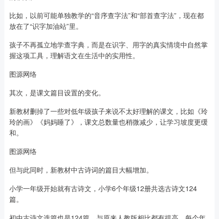
比如，以前可能单独教学的“音序查字法”和“部首查字法”，现在都
放在了“识字加油站”里。
孩子不再孤立地学查字典，而是在识字、用字的真实情境中自然掌
握这项工具，理解语文在生活中的实用性。
图源网络
其次，是课文篇目设置的变化。
新教材删掉了一些对低年级孩子来说不太好理解的课文，比如《玲
玲的画》《妈妈睡了》，课文总数量也稍微减少，让学习坡度更缓
和。
图源网络
但与此同时，新教材中古诗词的篇目大幅增加。
小学一年级开始就有古诗文，小学6个年级12册共选古诗文124
篇。
初中古诗文选篇也是124篇。与原来人教版相比都有提高，每个年