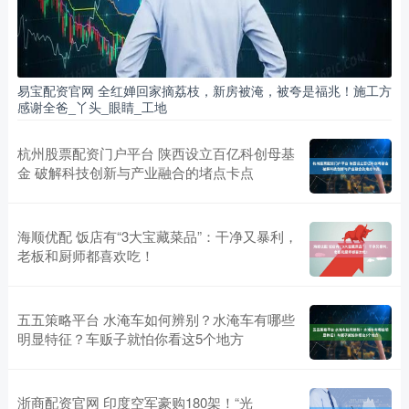
易宝配资官网 全红婵回家摘荔枝，新房被淹，被夸是福兆！施工方
感谢全爸_丫头_眼睛_工地
杭州股票配资门户平台 陕西设立百亿科创母基
金 破解科技创新与产业融合的堵点卡点
海顺优配 饭店有“3大宝藏菜品”：干净又暴利，
老板和厨师都喜欢吃！
五五策略平台 水淹车如何辨别？水淹车有哪些
明显特征？车贩子就怕你看这5个地方
浙商配资官网 印度空军豪购180架！“光