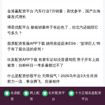
金港赢配资平台 汽车行业7月销量：喜忧参半，国产出海
爆发式增长
博星优配平台 极狐销量终于有起色了，但北汽还能陪它
亏多久？
股票配资客服APP下载 姚明喜提蔚来ES9：“篮球巨人”终
于有了最合适的座驾！
玖富配资APP下载 有赛车证却没普通驾照 男子开车上路
被查：自称科目一考多遍都过不了
什么是配资炒股平台 天降福气！2026马年这3大生肖洞
察力一流，事业腾飞、良缘相伴
名鼎配
网上配
杠杆配资平
十大正规实盘配资
资
资
台
平台