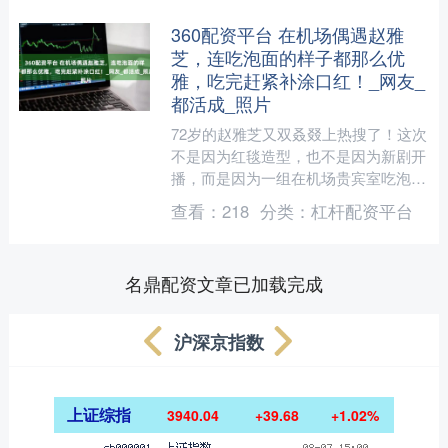
360配资平台 在机场偶遇赵雅
芝，连吃泡面的样子都那么优
雅，吃完赶紧补涂口红！_网友_
都活成_照片
72岁的赵雅芝又双叒叕上热搜了！这次
不是因为红毯造型，也不是因为新剧开
播，而是因为一组在机场贵宾室吃泡面
的照片——照片里，她穿着蓝色拼接连
查看：
218
分类：
杠杆配资平台
衣裙，半扎发配墨镜，低....
名鼎配资文章已加载完成
沪深京指数
上证综指
3940.04
+39.68
+1.02%