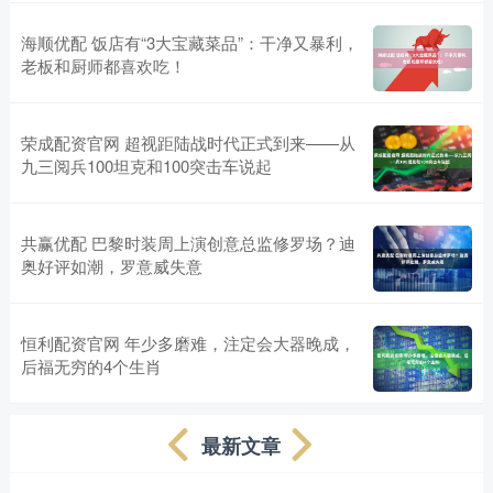
海顺优配 饭店有“3大宝藏菜品”：干净又暴利，
老板和厨师都喜欢吃！
荣成配资官网 超视距陆战时代正式到来——从
九三阅兵100坦克和100突击车说起
共赢优配 巴黎时装周上演创意总监修罗场？迪
奥好评如潮，罗意威失意
恒利配资官网 年少多磨难，注定会大器晚成，
后福无穷的4个生肖
最新文章