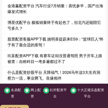
金港赢配资平台 汽车行业7月销量：喜忧参半，国产出海
爆发式增长
博星优配平台 极狐销量终于有起色了，但北汽还能陪它
亏多久？
股票配资客服APP下载 姚明喜提蔚来ES9：“篮球巨人”终
于有了最合适的座驾！
玖富配资APP下载 有赛车证却没普通驾照 男子开车上路
被查：自称科目一考多遍都过不了
什么是配资炒股平台 天降福气！2026马年这3大生肖洞
察力一流，事业腾飞、良缘相伴
名鼎配
网上配
杠杆配资平
十大正规实盘配资
资
资
台
平台