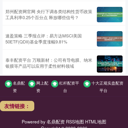
郑州配资网官网 央行下调各类结构性货币政策
工具利率0.25个百分点 释放哪些信号？
速盈策略 三季报点评：易方达MSCI美国
50ETF(QDII)基金季度涨幅9.81%
泰丰配资平台 万顺新材：公司有导电膜、纳米
银膜等产品可以应用于柔性材料领域
名鼎配
网上配
杠杆配资平
十大正规实盘配资
资
资
台
平台
友情链接：
Powered by
名鼎配资
RSS地图
HTML地图