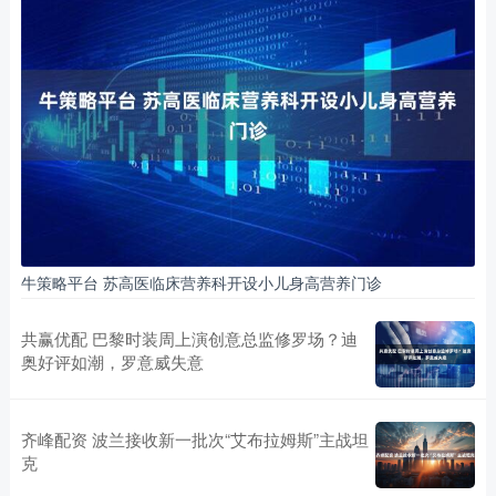
牛策略平台 苏高医临床营养科开设小儿身高营养门诊
共赢优配 巴黎时装周上演创意总监修罗场？迪
奥好评如潮，罗意威失意
齐峰配资 波兰接收新一批次“艾布拉姆斯”主战坦
克