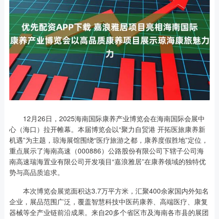
12月26日，2025海南国际康养产业博览会在海南国际会展中
心（海口）拉开帷幕。本届博览会以“聚力自贸港 开拓医旅康养新
机遇”为主题，琼海展馆围绕“医疗旅游之都，康养度假胜地”定位，
重点展示了海南高速（000886）公路股份有限公司下辖子公司海
南高速瑞海置业有限公司开发项目“嘉浪雅居”在康养领域的独特优
势与高品质追求。
本次博览会展览面积达3.7万平方米，汇聚400余家国内外知名
企业，展品范围广泛，覆盖智慧科技中医药康养、高端医疗、康复
器械等全产业链前沿成果。来自20多个省区市及海南各市县的展团