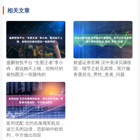
相关文章
盛鹏智投平台 “生图王者”李小
财盛证券官网 汉中美泽贝康医
冉，都说她不上镜，但狗仔的
院：细节之处见真情，医疗服
偷拍图没一张颜垮的
务显担当_男性_患者_问题
富邦优配 北约击落俄军机后，
波兰关闭边境，恐影响中欧班
列，中方做出回应