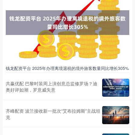
钱龙配资平台 2025年办理离境退税的境外旅客数量同比增长305%
共赢优配 巴黎时装周上演创意总监修罗场？迪
奥好评如潮，罗意威失意
齐峰配资 波兰接收新一批次“艾布拉姆斯”主战坦
克