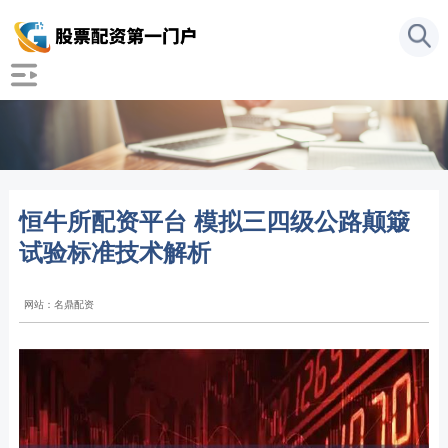
恒牛所配资平台 模拟三四级公路颠簸
试验标准技术解析
网站：名鼎配资