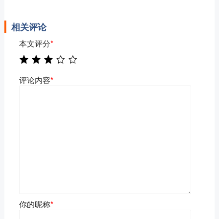
相关评论
本文评分
*
评论内容
*
你的昵称
*