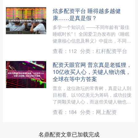
炫多配资平台 睡得越多越健
康……是真是假？
多学一个知识点 ——不同年龄有“最佳
睡眠时长”！ 全国爱卫办发布的《睡眠
健康核心信息及释义》中提出，不同年
龄段人群所需睡眠时长不同，且因人而
查看：
112
分类：
杠杆配资平台
异。 0~3月龄婴儿....
配资天眼官网 普京真是老狐狸，
10亿收买人心，关键人物访俄，
全球在等中方答案
普京，这位政坛的常青树，真是让人刮
目相看。以10亿美元为筹码，成功拉拢
了两颗关键人心，而这些关键人物也已
经抵达莫斯科，全球的目光都聚焦在中
查看：
184
分类：
网上配资
方的回应上。 展开剩余....
名鼎配资文章已加载完成