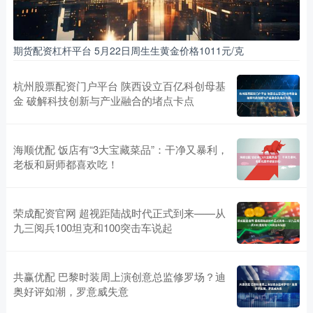
期货配资杠杆平台 5月22日周生生黄金价格1011元/克
杭州股票配资门户平台 陕西设立百亿科创母基
金 破解科技创新与产业融合的堵点卡点
海顺优配 饭店有“3大宝藏菜品”：干净又暴利，
老板和厨师都喜欢吃！
荣成配资官网 超视距陆战时代正式到来——从
九三阅兵100坦克和100突击车说起
共赢优配 巴黎时装周上演创意总监修罗场？迪
奥好评如潮，罗意威失意